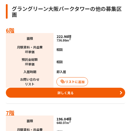
グラングリーン大阪パークタワーの他の募集区
画
6階
222.90坪
面積
2
736.86m
月額賃料・共益費
相談
坪単価
預託金総額
相談
坪単価
入居時期
即入居
お問い合わせ
リスト
詳しく見る
7階
196.04坪
面積
2
648.07m
月額賃料・共益費