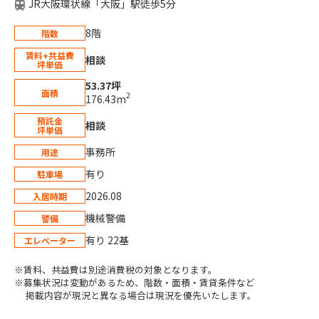
JR大阪環状線「大阪」駅徒歩5分
8階
階数
賃料+共益費
相談
坪単価
53.37坪
面積
2
176.43m
預託金
相談
坪単価
事務所
用途
有り
駐車場
2026.08
入居時期
機械警備
警備
有り 22基
エレベーター
※賃料、共益費は別途消費税の対象となります。
※募集状況は変動があるため、階数・面積・賃貸条件など
掲載内容が現況と異なる場合は現況を優先いたします。