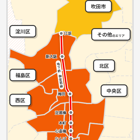
吹田市
淀川区
その他
のエリア
北区
福島区
中央区
西区