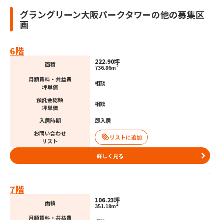
グラングリーン大阪パークタワーの他の募集区
画
6階
222.90坪
面積
2
736.86m
月額賃料・共益費
相談
坪単価
預託金総額
相談
坪単価
入居時期
即入居
お問い合わせ
リスト
詳しく見る
7階
106.23坪
面積
2
351.18m
月額賃料・共益費