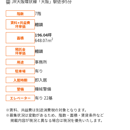
JR大阪環状線「大阪」駅徒歩5分
7階
階数
賃料+共益費
相談
坪単価
196.04坪
面積
2
648.07m
預託金
相談
坪単価
事務所
用途
有り
駐車場
即入居
入居時期
機械警備
警備
有り 22基
エレベーター
※賃料、共益費は別途消費税の対象となります。
※募集状況は変動があるため、階数・面積・賃貸条件など
掲載内容が現況と異なる場合は現況を優先いたします。