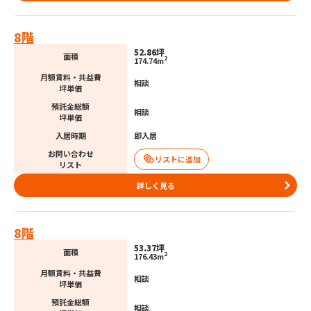
8階
52.86坪
面積
2
174.74m
月額賃料・共益費
相談
坪単価
預託金総額
相談
坪単価
入居時期
即入居
お問い合わせ
リスト
詳しく見る
8階
53.37坪
面積
2
176.43m
月額賃料・共益費
相談
坪単価
預託金総額
相談