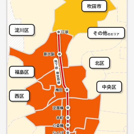
吹田市
淀川区
その他
のエリア
北区
福島区
中央区
西区