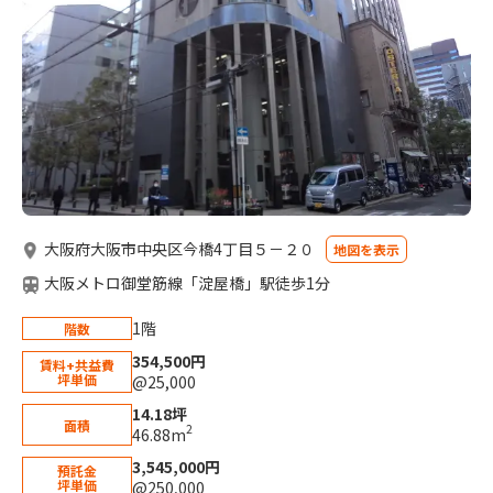
大阪府大阪市中央区今橋4丁目５－２０
地図を表示
大阪メトロ御堂筋線「淀屋橋」駅徒歩1分
1階
階数
354,500円
賃料+共益費
坪単価
@25,000
14.18坪
面積
2
46.88m
3,545,000円
預託金
坪単価
@250,000