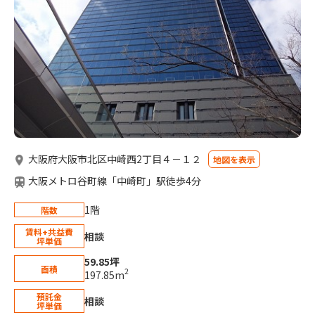
大阪府大阪市北区中崎西2丁目４－１２
地図を表示
大阪メトロ谷町線「中崎町」駅徒歩4分
1階
階数
賃料+共益費
相談
坪単価
59.85坪
面積
2
197.85m
預託金
相談
坪単価