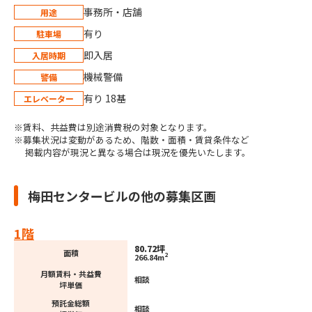
事務所・店舗
用途
有り
駐車場
即入居
入居時期
機械警備
警備
有り 18基
エレベーター
※賃料、共益費は別途消費税の対象となります。
※募集状況は変動があるため、階数・面積・賃貸条件など
掲載内容が現況と異なる場合は現況を優先いたします。
梅田センタービルの他の募集区画
1階
80.72坪
面積
2
266.84m
月額賃料・共益費
相談
坪単価
預託金総額
相談