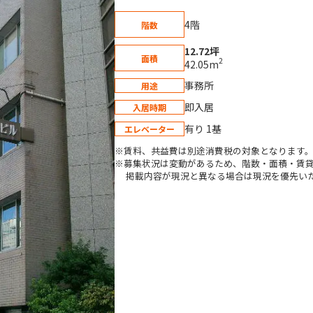
4階
階数
12.72坪
面積
2
42.05m
事務所
用途
即入居
入居時期
有り 1基
エレベーター
※賃料、共益費は別途消費税の対象となります
※募集状況は変動があるため、階数・面積・賃
掲載内容が現況と異なる場合は現況を優先い