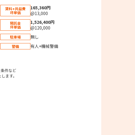
165,360円
賃料+共益費
坪単価
@13,000
1,526,400円
預託金
坪単価
@120,000
無し
駐車場
有人+機械警備
警備
。
貸条件など
たします。