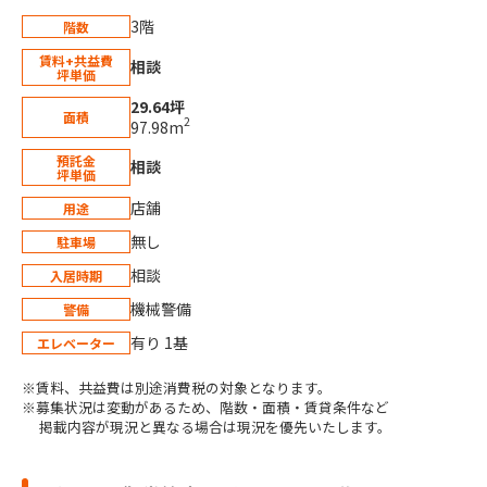
3階
階数
賃料+共益費
相談
坪単価
29.64坪
面積
2
97.98m
預託金
相談
坪単価
店舗
用途
無し
駐車場
相談
入居時期
機械警備
警備
有り 1基
エレベーター
※賃料、共益費は別途消費税の対象となります。
※募集状況は変動があるため、階数・面積・賃貸条件など
掲載内容が現況と異なる場合は現況を優先いたします。