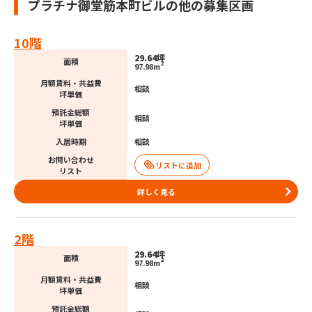
プラチナ御堂筋本町ビルの他の募集区画
10階
29.64坪
面積
2
97.98m
月額賃料・共益費
相談
坪単価
預託金総額
相談
坪単価
入居時期
相談
お問い合わせ
リスト
詳しく見る
2階
29.64坪
面積
2
97.98m
月額賃料・共益費
相談
坪単価
預託金総額