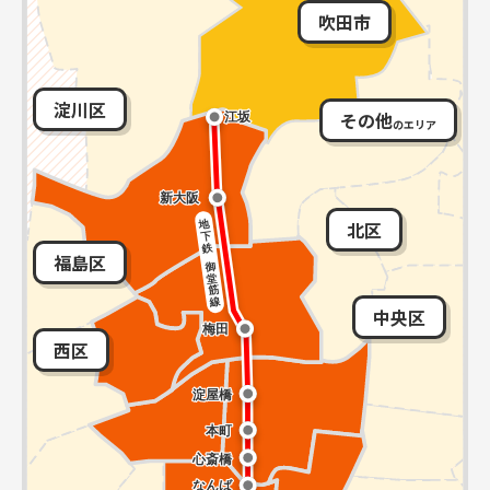
吹田市
淀川区
その他
のエリア
北区
福島区
中央区
西区