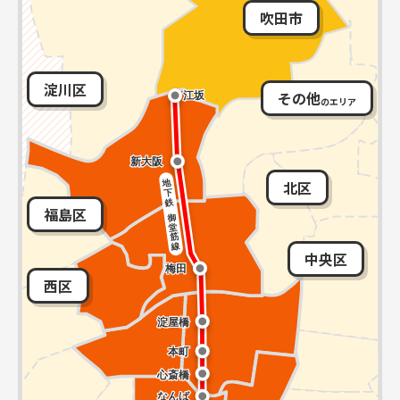
吹田市
淀川区
その他
のエリア
北区
福島区
中央区
西区