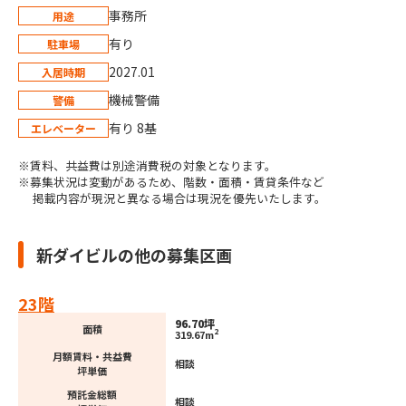
事務所
用途
有り
駐車場
2027.01
入居時期
機械警備
警備
有り 8基
エレベーター
※賃料、共益費は別途消費税の対象となります。
※募集状況は変動があるため、階数・面積・賃貸条件など
掲載内容が現況と異なる場合は現況を優先いたします。
新ダイビルの他の募集区画
23階
96.70坪
面積
2
319.67m
月額賃料・共益費
相談
坪単価
預託金総額
相談