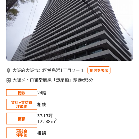
大阪府大阪市北区堂島浜1丁目２－１
地図を表示
大阪メトロ御堂筋線「淀屋橋」駅徒歩5分
24階
階数
賃料+共益費
相談
坪単価
37.17坪
面積
2
122.88m
預託金
相談
坪単価