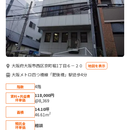
大阪府大阪市西区京町堀1丁目６－２０
地図を表示
大阪メトロ四つ橋線「肥後橋」駅徒歩4分
4階
階数
118,000円
賃料+共益費
坪単価
@8,369
14.10坪
面積
2
46.61m
預託金
相談
坪単価