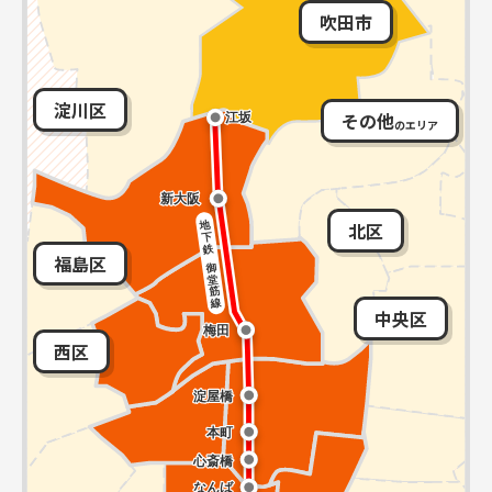
吹田市
淀川区
その他
のエリア
北区
福島区
中央区
西区