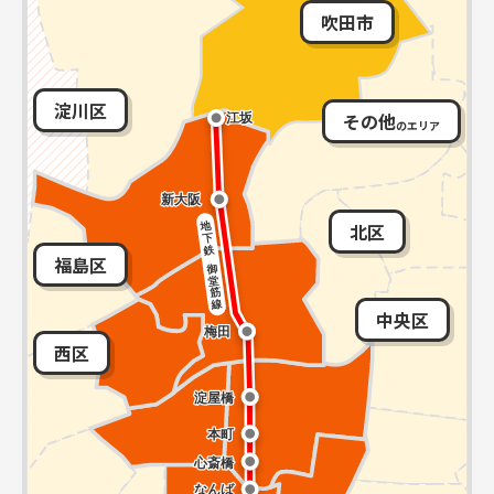
吹田市
淀川区
その他
のエリア
北区
福島区
中央区
西区