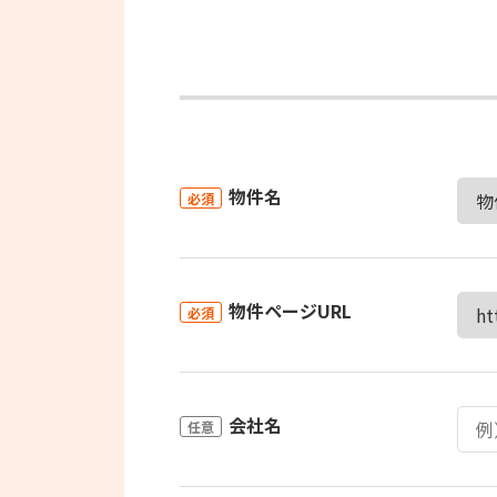
物件名
必須
物件ページURL
必須
会社名
任意