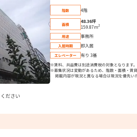
4階
階数
48.36坪
面積
2
159.87m
事務所
用途
即入居
入居時期
有り 3基
エレベーター
※賃料、共益費は別途消費税の対象となります
※募集状況は変動があるため、階数・面積・賃
掲載内容が現況と異なる場合は現況を優先い
せください