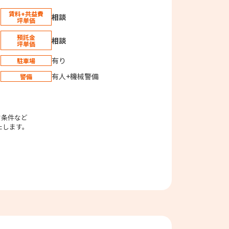
賃料+共益費
相談
坪単価
預託金
相談
坪単価
有り
駐車場
有人+機械警備
警備
。
貸条件など
たします。