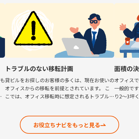
トラブルのない移転計画
面積の
も
貸ビルをお探しのお客様の多くは、現在お使いの
オフィス
ら
オフィスからの移転を前提とされています。 こ
一般的です
有
こでは、オフィス移転時に想定されるトラブルを
り2～3坪
未然に防ぐためのポイントを解説いたします。
フィスが
解約予告 現在お使いのオフィスから移転する場
るという
[…]
[…]
お役立ちナビをもっと見る