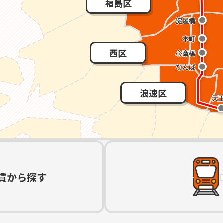
福島区
西区
浪速区
賃から探す