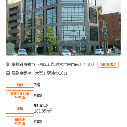
京都府京都市下京区五条通大宮南門前町４８０
地図を表示
阪急京都線「大宮」駅徒歩10分
2階
階数
賃料+共益費
相談
坪単価
55.01坪
面積
2
181.85m
預託金
相談
坪単価