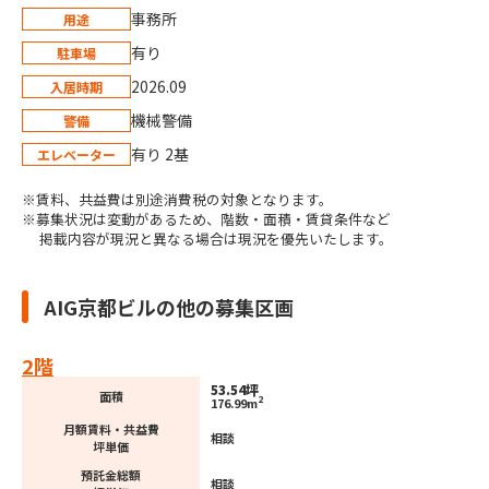
事務所
用途
有り
駐車場
2026.09
入居時期
機械警備
警備
有り 2基
エレベーター
※賃料、共益費は別途消費税の対象となります。
※募集状況は変動があるため、階数・面積・賃貸条件など
掲載内容が現況と異なる場合は現況を優先いたします。
AIG京都ビルの他の募集区画
2階
53.54坪
面積
2
176.99m
月額賃料・共益費
相談
坪単価
預託金総額
相談