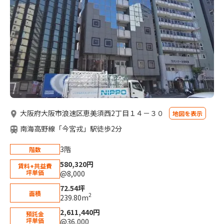
大阪府大阪市浪速区恵美須西2丁目１４－３０
地図を表示
南海高野線「今宮戎」駅徒歩2分
3階
階数
580,320円
賃料+共益費
坪単価
@8,000
72.54坪
面積
2
239.80m
2,611,440円
預託金
坪単価
@36,000