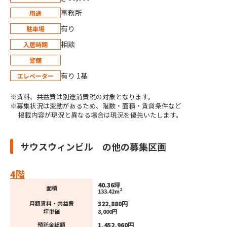
事務所
用途
有り
駐車場
相談
入居時期
警備
有り 1基
エレベーター
※賃料、共益費は別途消費税の対象となります。
※募集状況は変動があるため、階数・面積・賃貸条件など
掲載内容が現況と異なる場合は現況を優先いたします。
サウスウィンビル の他の募集区画
4階
40.36坪
面積
2
133.42m
322,880円
月額賃料・共益費
坪単価
8,000円
1,452,960円
預託金総額