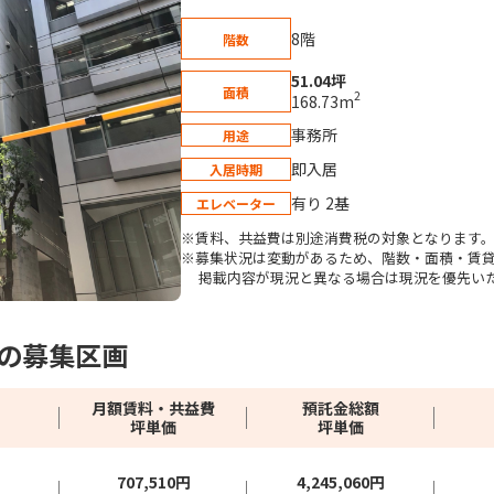
8階
階数
51.04坪
面積
2
168.73m
事務所
用途
即入居
入居時期
有り 2基
エレベーター
※賃料、共益費は別途消費税の対象となります
※募集状況は変動があるため、階数・面積・賃
掲載内容が現況と異なる場合は現況を優先い
の募集区画
月額賃料・共益費
預託金総額
坪単価
坪単価
707,510円
4,245,060円