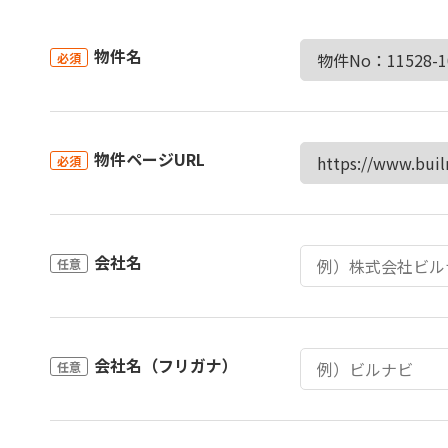
物件名
必須
物件ページURL
必須
会社名
任意
会社名（フリガナ）
任意