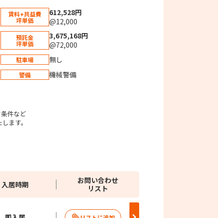
612,528円
賃料+共益費
坪単価
@12,000
3,675,168円
預託金
坪単価
@72,000
無し
駐車場
機械警備
警備
。
貸条件など
たします。
お問い合わせ
入居時期
リスト
即入居