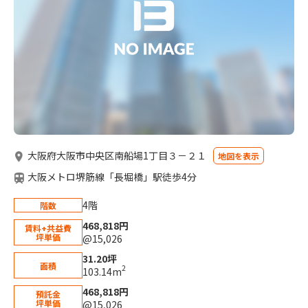
大阪府大阪市中央区南船場1丁目３－２１
地図を表示
大阪メトロ堺筋線「長堀橋」駅徒歩4分
4階
階数
468,818円
賃料+共益費
坪単価
@15,026
31.20坪
面積
2
103.14m
468,818円
預託金
坪単価
@15,026