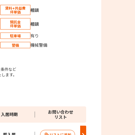
賃料+共益費
相談
坪単価
預託金
相談
坪単価
有り
駐車場
機械警備
警備
。
貸条件など
たします。
お問い合わせ
入居時期
リスト
即入居