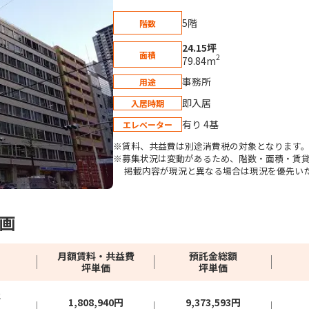
5階
階数
24.15坪
面積
2
79.84m
事務所
用途
即入居
入居時期
有り 4基
エレベーター
※賃料、共益費は別途消費税の対象となります
※募集状況は変動があるため、階数・面積・賃
掲載内容が現況と異なる場合は現況を優先い
画
月額賃料・共益費
預託金総額
坪単価
坪単価
坪
1,808,940円
9,373,593円