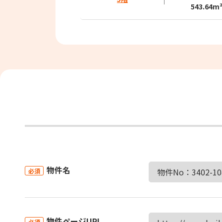
543.64m
物件名
必須
物件ページURL
必須