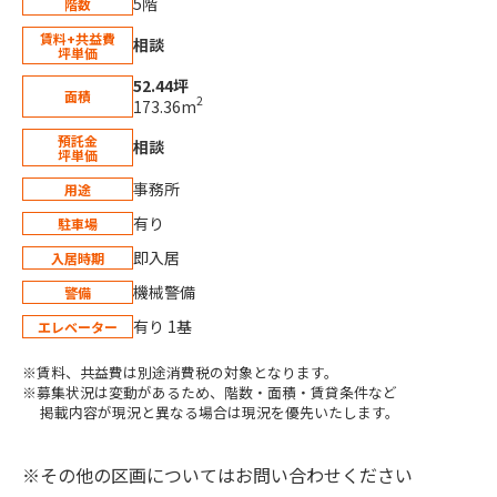
5階
階数
賃料+共益費
相談
坪単価
52.44坪
面積
2
173.36m
預託金
相談
坪単価
事務所
用途
有り
駐車場
即入居
入居時期
機械警備
警備
有り 1基
エレベーター
※賃料、共益費は別途消費税の対象となります。
※募集状況は変動があるため、階数・面積・賃貸条件など
掲載内容が現況と異なる場合は現況を優先いたします。
※その他の区画についてはお問い合わせください