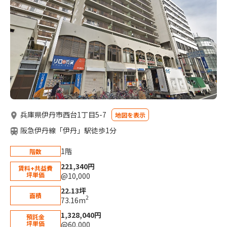
兵庫県伊丹市西台1丁目5-7
地図を表示
阪急伊丹線「伊丹」駅徒歩1分
1階
階数
221,340円
賃料+共益費
坪単価
@10,000
22.13坪
面積
2
73.16m
1,328,040円
預託金
坪単価
@60,000