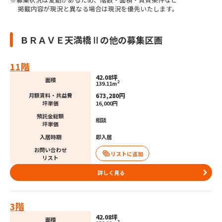
掲載内容が現況と異なる場合は現況を優先いたします。
ＢＲＡＶＥ天満橋Ⅱの他の募集区画
11階
42.08坪
面積
2
139.11m
673,280円
月額賃料・共益費
坪単価
16,000円
預託金総額
相談
坪単価
入居時期
即入居
お問い合わせ
リスト
詳しく見る
3階
42.08坪
面積
2