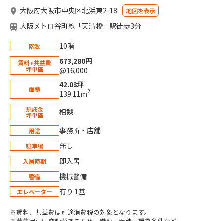
大阪府大阪市中央区北浜東2-18
地図を表示
大阪メトロ谷町線「天満橋」駅徒歩3分
10階
階数
673,280円
賃料+共益費
坪単価
@16,000
42.08坪
面積
2
139.11m
預託金
相談
坪単価
事務所・店舗
用途
無し
駐車場
即入居
入居時期
機械警備
警備
有り 1基
エレベーター
※賃料、共益費は別途消費税の対象となります。
※募集状況は変動があるため、階数・面積・賃貸条件など