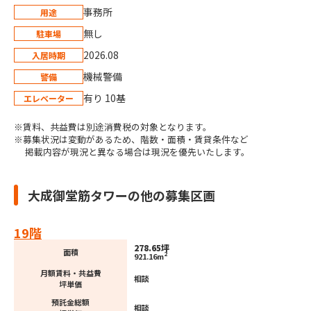
事務所
用途
無し
駐車場
2026.08
入居時期
機械警備
警備
有り 10基
エレベーター
※賃料、共益費は別途消費税の対象となります。
※募集状況は変動があるため、階数・面積・賃貸条件など
掲載内容が現況と異なる場合は現況を優先いたします。
大成御堂筋タワーの他の募集区画
19階
278.65坪
面積
2
921.16m
月額賃料・共益費
相談
坪単価
預託金総額
相談