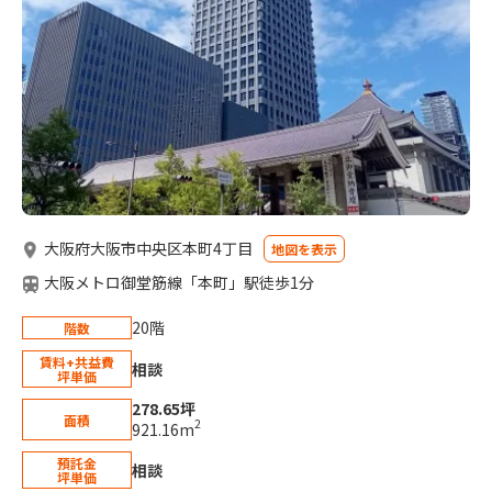
大阪府大阪市中央区本町4丁目
地図を表示
大阪メトロ御堂筋線「本町」駅徒歩1分
20階
階数
賃料+共益費
相談
坪単価
278.65坪
面積
2
921.16m
預託金
相談
坪単価