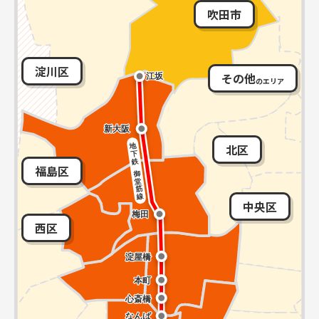
吹田市
淀川区
その他
のエリア
北区
福島区
中央区
西区