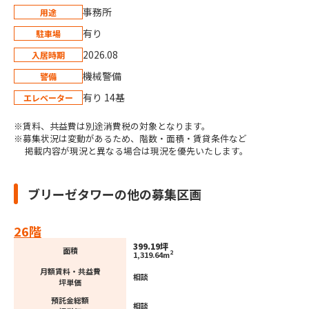
事務所
用途
有り
駐車場
2026.08
入居時期
機械警備
警備
有り 14基
エレベーター
※賃料、共益費は別途消費税の対象となります。
※募集状況は変動があるため、階数・面積・賃貸条件など
掲載内容が現況と異なる場合は現況を優先いたします。
ブリーゼタワーの他の募集区画
26階
399.19坪
面積
2
1,319.64m
月額賃料・共益費
相談
坪単価
預託金総額
相談