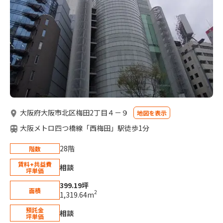
大阪府大阪市北区梅田2丁目４－９
地図を表示
大阪メトロ四つ橋線「西梅田」駅徒歩1分
28階
階数
賃料+共益費
相談
坪単価
399.19坪
面積
2
1,319.64m
預託金
相談
坪単価