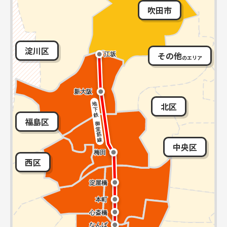
吹田市
淀川区
その他
のエリア
北区
福島区
中央区
西区