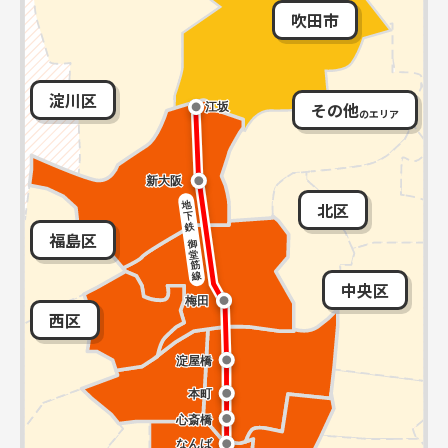
吹田市
淀川区
その他
のエリア
北区
福島区
中央区
西区