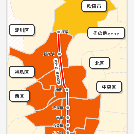
吹田市
淀川区
その他
のエリア
北区
福島区
中央区
西区