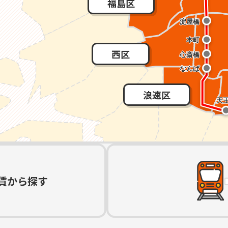
福島区
西区
浪速区
賃から探す