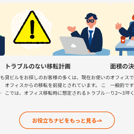
トラブルのない移転計画
面積の
も
貸ビルをお探しのお客様の多くは、現在お使いの
オフィス
ら
オフィスからの移転を前提とされています。 こ
一般的です
有
こでは、オフィス移転時に想定されるトラブルを
り2～3坪
未然に防ぐためのポイントを解説いたします。
フィスが
解約予告 現在お使いのオフィスから移転する場
るという
[…]
[…]
お役立ちナビをもっと見る