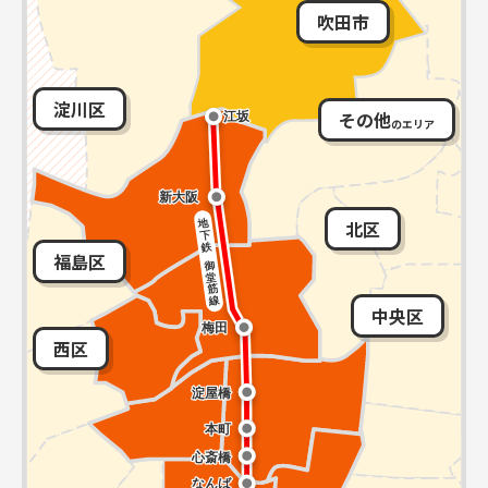
吹田市
淀川区
その他
のエリア
北区
福島区
中央区
西区