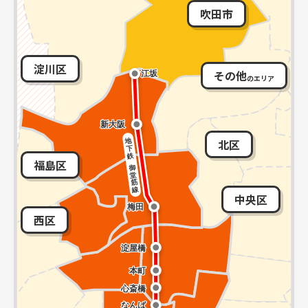
吹田市
淀川区
その他
のエリア
北区
福島区
中央区
西区