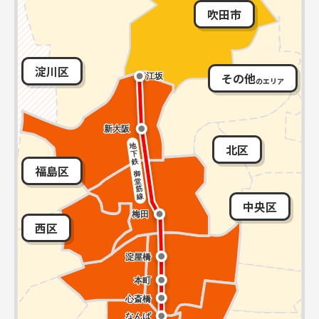
吹田市
淀川区
その他
のエリア
北区
福島区
中央区
西区