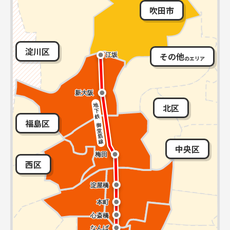
吹田市
淀川区
その他
のエリア
北区
福島区
中央区
西区