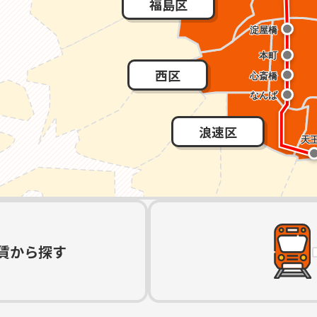
福島区
西区
浪速区
賃から探す