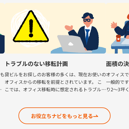
トラブルのない移転計画
面積の
も
貸ビルをお探しのお客様の多くは、現在お使いの
オフィス
ら
オフィスからの移転を前提とされています。 こ
一般的です
有
こでは、オフィス移転時に想定されるトラブルを
り2～3坪
未然に防ぐためのポイントを解説いたします。
フィスが
解約予告 現在お使いのオフィスから移転する場
るという
[…]
[…]
お役立ちナビをもっと見る