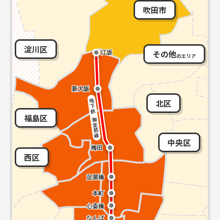
吹田市
淀川区
その他
のエリア
北区
福島区
中央区
西区